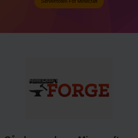
Serverhotell För Minecraft