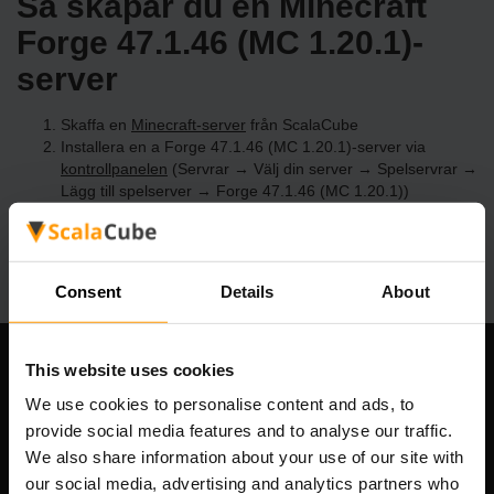
Så skapar du en Minecraft
Forge 47.1.46 (MC 1.20.1)-
server
Skaffa en
Minecraft-server
från ScalaCube
Installera en a Forge 47.1.46 (MC 1.20.1)-server via
kontrollpanelen
(Servrar → Välj din server → Spelservrar →
Lägg till spelserver → Forge 47.1.46 (MC 1.20.1))
Roa dig med att spela på servern!
Consent
Details
About
This website uses cookies
Vårt företag
We use cookies to personalise content and ads, to
provide social media features and to analyse our traffic.
We also share information about your use of our site with
Scalable Hosting Solutions OÜ
our social media, advertising and analytics partners who