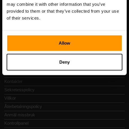
Registreringskod: 14652605
may combine it with other information that you’ve
Momsregistreringsnummer: EE102133820
provided to them or that they’ve collected from your use
Adress: Harju maakond, Tallinn, Kesklinna linnaosa,
of their services.
Vesivärava tn 50-201, 10152
Allow
Snabbnavigering
Deny
Recensioner
Kontakter
Sekretesspolicy
Villkor
Återbetalningspolicy
Anmäl missbruk
Kontrollpanel