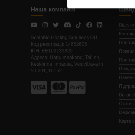
Наша компанія
Швид
Відгуки
Контак
Scalable Hosting Solutions OÜ
Політик
Код реєстрації: 14652605
ІПН: EE102133820
Правил
Адреса: Harju maakond, Tallinn,
Політи
Kesklinna linnaosa, Vesivärava tn
Повідо
50-201, 10152
Панель
Підтри
Вакансі
Стати 
Dedicat
Карта с