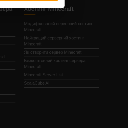
рвера
Хостинг Minecraft
Модифікований серверний хостинг
Minecraft
Найкращий серверний хостинг
Minecraft
Як створити сервер Minecraft
oid
Безкоштовний хостинг сервера
Minecraft
Minecraft Server List
ScalaCube AI