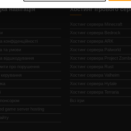
ка навігація
Хостинг ігрового се
Хостинг сервера Minecraft
ти
Хостинг сервера Bedrock
а конфіденційності
Хостинг сервера ARK
а та умови
Хостинг сервера Palworld
ка відшкодування
Хостинг сервера Project Zomb
мити про порушення
Хостинг сервера Rust
 керування
Хостинг сервера Valheim
мка
Хостинг сервера Hytale
ї
Хостинг сервера Terraria
спонсором
Всі ігри
ed game server hosting
айту