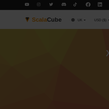
Scala
Cube
UK
USD ($)