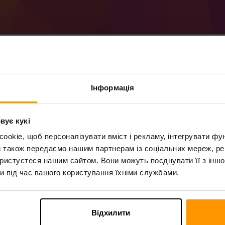
Як створити сервер M
Інформація
(MC 1.20.1).
вує кукі
Отримайте
сервер Minecraft
від ScalaCu
okie, щоб персоналізувати вміст і рекламу, інтегрувати фу
Встановіть сервер a Forge 47.1.28 (MC 
сервер → Ігрові сервери → Додати ігров
и також передаємо нашим партнерам із соціальних мереж, ре
Насолоджуйтесь грою на сервері!
ористуєтеся нашим сайтом. Вони можуть поєднувати її з іншо
и під час вашого користування їхніми службами.
Відхилити