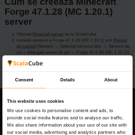
Cum se creează Minecraft
Forge 47.1.28 (MC 1.20.1)
server
Obțineți
Minecraft server
de la ScalaCube
Instalați serverul a Forge 47.1.28 (MC 1.20.1) prin
Panoul
de control
(Servere → Selectați serverul dvs. → Servere de
joc→ Adăugați server de joc → Forge 47.1.28 (MC 1.20.1))
Bucurați-vă de joc pe server!
Consent
Details
About
This website uses cookies
Compania noastră
We use cookies to personalise content and ads, to
provide social media features and to analyse our traffic.
We also share information about your use of our site with
Scalable Hosting Solutions OÜ
our social media, advertising and analytics partners who