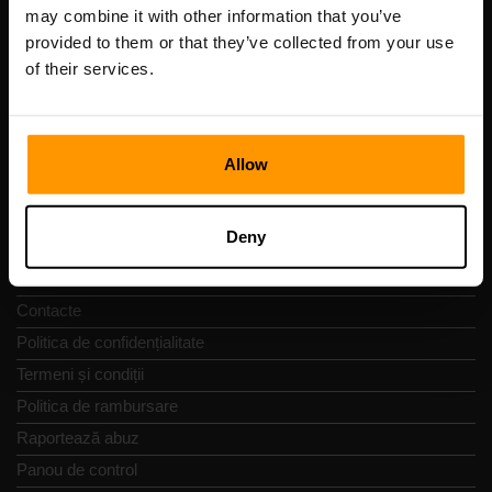
Cod de înregistrare: 14652605
may combine it with other information that you’ve
cod fiscal: EE102133820
provided to them or that they’ve collected from your use
Adresă: Harju maakond, Tallinn, Kesklinna linnaosa,
of their services.
Vesivärava tn 50-201, 10152
Allow
Navigare rapidă
Deny
Recenzii
Contacte
Politica de confidențialitate
Termeni și condiții
Politica de rambursare
Raportează abuz
Panou de control