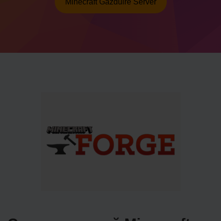
Minecraft Găzduire Server