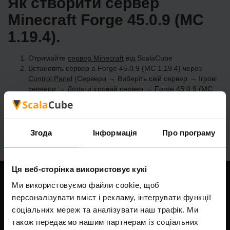
Як створити сервер
Minecraft Forge 45.0.9 (MC
1.19.4).
Отримайте
сервер Minecraft
від ScalaCube
Встановіть сервер a Forge 45.0.9 (MC 1.19.4) через
Control Panel
(Сервери → Виберіть свій сервер → Ігрові
сервери → Додати ігровий сервер → Forge 45.0.9 (MC
1.19.4))
Насолоджуйтесь грою на сервері!
Згода
Інформація
Про програму
Ця веб-сторінка використовує кукі
Ми використовуємо файли cookie, щоб
Наша компанія
персоналізувати вміст і рекламу, інтегрувати функції
соціальних мереж та аналізувати наш трафік. Ми
також передаємо нашим партнерам із соціальних