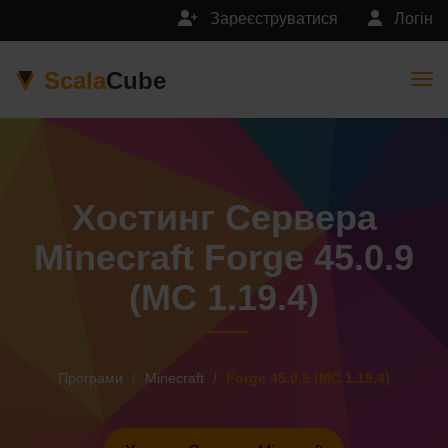
Зареєструватися
Логін
Scala
Cube
Togg
Хостинг Сервера
Minecraft Forge 45.0.9
(MC 1.19.4)
Програми
Minecraft
Forge 45.0.9 (MC 1.19.4)