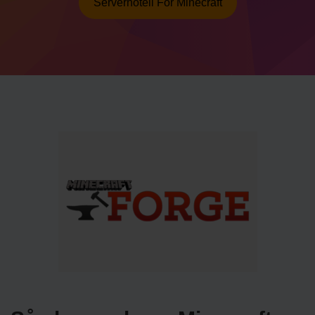
Serverhotell För Minecraft