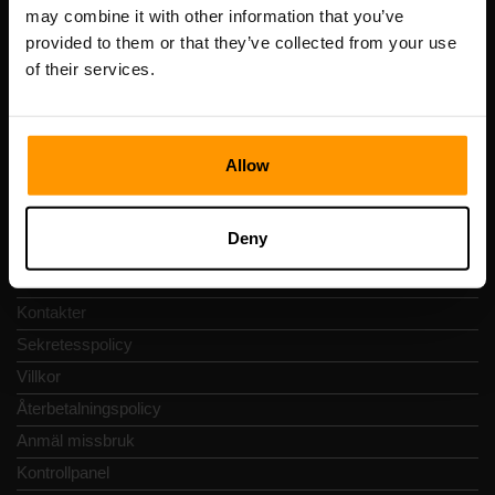
Registreringskod: 14652605
may combine it with other information that you’ve
Momsregistreringsnummer: EE102133820
provided to them or that they’ve collected from your use
Adress: Harju maakond, Tallinn, Kesklinna linnaosa,
of their services.
Vesivärava tn 50-201, 10152
Allow
Snabbnavigering
Deny
Recensioner
Kontakter
Sekretesspolicy
Villkor
Återbetalningspolicy
Anmäl missbruk
Kontrollpanel