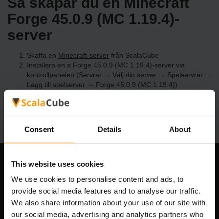
Så skapar du en Minecraft
Forge 45.0.9 (MC 1.19.4)-
server
Skaffa en
Minecraft-server
från ScalaCube
Installera en a Forge 45.0.9 (MC 1.19.4)-server via
kontrollpanelen
(Servrar → Välj din server → Spelservrar →
Lägg till spelserver → Forge 45.0.9 (MC 1.19.4))
Roa dig med att spela på servern!
Consent
Details
About
This website uses cookies
Vårt företag
We use cookies to personalise content and ads, to
provide social media features and to analyse our traffic.
We also share information about your use of our site with
Scalable Hosting Solutions OÜ
our social media, advertising and analytics partners who