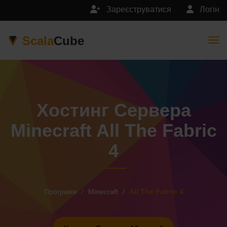
Зареєструватися
Логін
Scala
Cube
Togg
Хостинг Сервера
Minecraft All The Fabric
4
Програми
Minecraft
All The Fabric 4