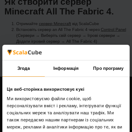
Як створити сервер
Minecraft All The Fabric 4.
Отримайте
сервер Minecraft
від ScalaCube
Встановіть сервер an All The Fabric 4 через
Control Panel
(Сервери → Виберіть свій сервер → Ігрові сервери →
Додати ігровий сервер → All The Fabric 4)
Насолоджуйтесь грою на сервері!
Згода
Інформація
Про програму
Ця веб-сторінка використовує кукі
Наша компанія
Ми використовуємо файли cookie, щоб
персоналізувати вміст і рекламу, інтегрувати функції
соціальних мереж та аналізувати наш трафік. Ми
Scalable Hosting Solutions OÜ
також передаємо нашим партнерам із соціальних
Код реєстрації: 14652605
мереж, реклами й аналітики інформацію про те, як ви