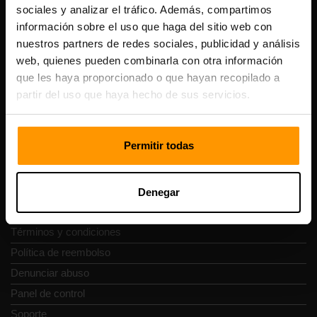
sociales y analizar el tráfico. Además, compartimos
Número de IVA: EE102133820
información sobre el uso que haga del sitio web con
Dirección: Harju maakond, Tallinn, Kesklinna linnaosa,
nuestros partners de redes sociales, publicidad y análisis
Vesivärava tn 50-201, 10152
web, quienes pueden combinarla con otra información
que les haya proporcionado o que hayan recopilado a
partir del uso que haya hecho de sus servicios.
Navegación rápida
Permitir todas
Reseñas
Contacto
Denegar
Política de privacidad
Términos y condiciones
Política de reembolso
Denunciar abuso
Panel de control
Soporte