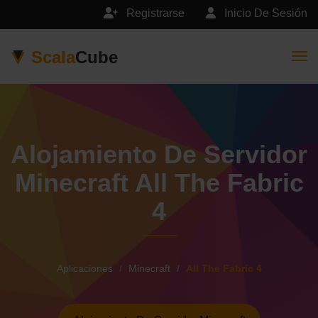
Registrarse
Inicio De Sesión
Scala
Cube
Togg
Alojamiento De Servidor
Minecraft All The Fabric
4
Aplicaciones
Minecraft
All The Fabric 4