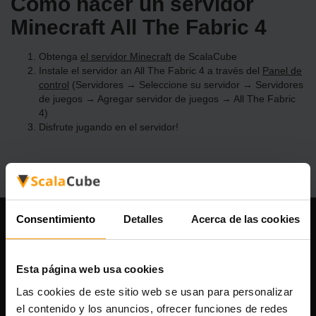
Cómo hacer un servidor
Minecraft All The Fabric 4
Obtenga
el servidor Minecraft
de ScalaCube
Instale el servidor an All The Fabric 4 a través del
Panel de
control
(Servidores → Seleccione su servidor → Servidores
de juegos → Agregar servidor de juegos → All The Fabric
4)
Disfrute jugando en el servidor!
Consentimiento
Detalles
Acerca de las cookies
Nuestra compañía
Esta página web usa cookies
Las cookies de este sitio web se usan para personalizar
Scalable Hosting Solutions OÜ
el contenido y los anuncios, ofrecer funciones de redes
Código de registro: 14652605