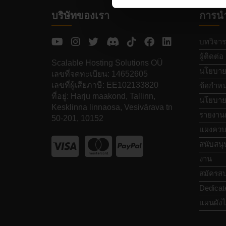
บริษัทของเรา
การน
บทวิจาร
ผู้ติดต่อ
Scalable Hosting Solutions OÜ
นโยบายค
เลขที่จดทะเบียน: 14652605
เลขที่ผู้เสียภาษี: EE102133820
ข้อกำหน
ที่อยู่: Harju maakond, Tallinn,
นโยบายก
Kesklinna linnaosa, Vesivärava tn
รายงาน
50-201, 10152
แผงควบ
สนับสนุ
งาน
สมัครสป
Dedicat
แผนผังไ