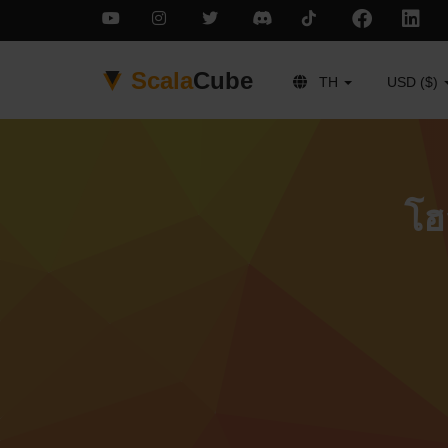
Scala
Cube
TH
USD ($)
โฮ