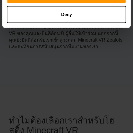
ประสิทธิภาพสูงโดยไม่มีปัญหาทำให้มั่นใจได้ว่าการเล่น
เกมที่ราบรื่น เรามีแผนและคุณสมบัติที่หลากหลายเพื่อให้
เหมาะกับความต้องการและแผนทางการเงินของคุณ คุณ
Deny
มีพลังในการปรับเซิร์ฟเวอร์ของคุณด้วย mods ปลั๊กอิน
แผนที่และบิตพิเศษ บริการของเราช่วยให้คุณสร้างโดเมน
VR ของคุณและยินดีต้อนรับผู้อื่นให้เข้าร่วม นอกจากนี้
คุณยังยินดีต้อนรับเราเข้าสู่วงกลม Minecraft VR Zealots
และสะท้อนการสนับสนุนจากทีมงานของเรา
ทำไมต้องเลือกเราสำหรับโฮ
สติ้ง Minecraft VR