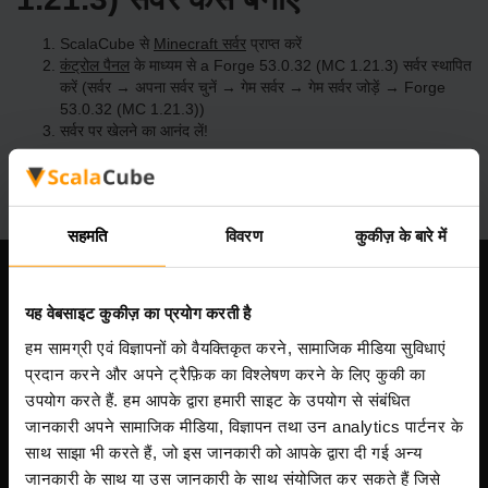
ScalaCube से
Minecraft सर्वर
प्राप्त करें
कंट्रोल पैनल
के माध्यम से a Forge 53.0.32 (MC 1.21.3) सर्वर स्थापित
करें (सर्वर → अपना सर्वर चुनें → गेम सर्वर → गेम सर्वर जोड़ें → Forge
53.0.32 (MC 1.21.3))
सर्वर पर खेलने का आनंद लें!
सहमति
विवरण
कुकीज़ के बारे में
हमारी कंपनी
यह वेबसाइट कुकीज़ का प्रयोग करती है
हम सामग्री एवं विज्ञापनों को वैयक्तिकृत करने, सामाजिक मीडिया सुविधाएं
प्रदान करने और अपने ट्रैफ़िक का विश्लेषण करने के लिए कुकी का
Scalable Hosting Solutions OÜ
उपयोग करते हैं. हम आपके द्वारा हमारी साइट के उपयोग से संबंधित
पंजीकरण कोड: 14652605
जानकारी अपने सामाजिक मीडिया, विज्ञापन तथा उन analytics पार्टनर के
VAT संख्या: EE102133820
साथ साझा भी करते हैं, जो इस जानकारी को आपके द्वारा दी गई अन्य
पता: Harju maakond, Tallinn, Kesklinna linnaosa,
जानकारी के साथ या उस जानकारी के साथ संयोजित कर सकते हैं जिसे