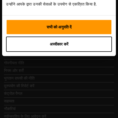
Vesivärava tn 50-201, 10152
उन्होंने आपके द्वारा उनकी सेवाओं के उपयोग से एकत्रित किया है.
सभी को अनुमति दें
त्वरित नेविगेशन
अस्वीकार करें
समीक्षा
संपर्क
गोपनीयता नीति
नियम और शर्तें
भुगतान वापसी की नीति
दुरुपयोग की रिपोर्ट करें
कंट्रोल पैनल
सहायता
नौकरियां
स्पॉन्सरशिप के लिए आवेदन करें