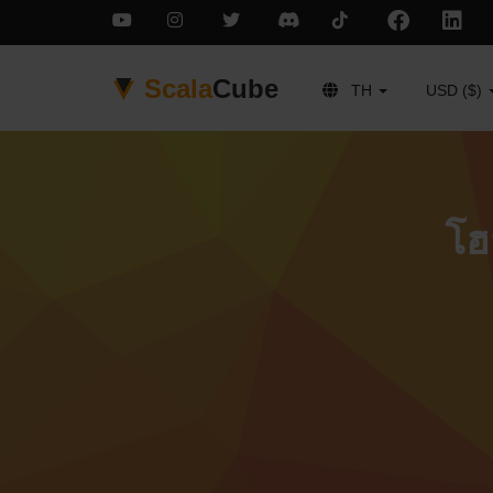
Scala
Cube
TH
USD ($)
โฮ