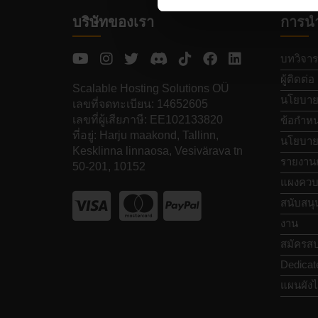
บริษัทของเรา
การน
บทวิจาร
ผู้ติดต่อ
Scalable Hosting Solutions OÜ
นโยบายค
เลขที่จดทะเบียน: 14652605
เลขที่ผู้เสียภาษี: EE102133820
ข้อกำหน
ที่อยู่: Harju maakond, Tallinn,
นโยบายก
Kesklinna linnaosa, Vesivärava tn
รายงาน
50-201, 10152
แผงควบ
สนับสนุ
งาน
สมัครสป
Dedicat
แผนผังไ