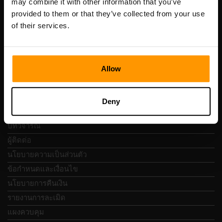
may combine it with other information that you’ve
เลขที่จดทะเบียน: 14652605
provided to them or that they’ve collected from your use
เลขที่ผู้เสียภาษี: EE102133820
of their services.
ที่อยู่: Harju maakond, Tallinn, Kesklinna linnaosa,
Vesivärava tn 50-201, 10152
Allow
การนำทางแบบรวดเร็ว
Deny
บทวิจารณ์
ผู้ติดต่อ
นโยบายความเป็นส่วนตัว
ข้อกำหนดและเงื่อนไข
นโยบายการคืนเงิน
รายงานการละเมิด
แผงควบคุม