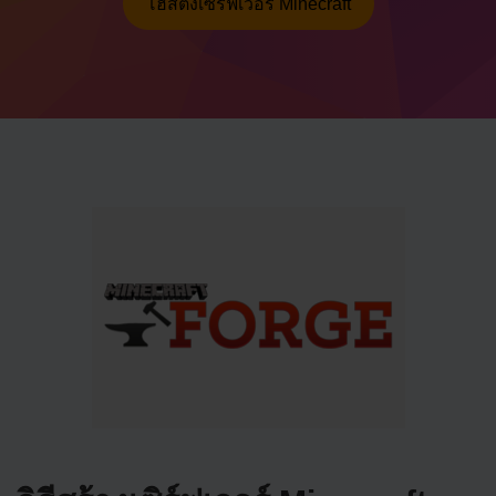
โฮสติ้งเซิร์ฟเวอร์ Minecraft