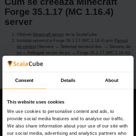
Cum se creează Minecraft
Forge 35.1.17 (MC 1.16.4)
server
Obțineți
Minecraft server
de la ScalaCube
Instalați serverul a Forge 35.1.17 (MC 1.16.4) prin
Panoul
de control
(Servere → Selectați serverul dvs. → Servere de
joc→ Adăugați server de joc → Forge 35.1.17 (MC 1.16.4))
Bucurați-vă de joc pe server!
Consent
Details
About
This website uses cookies
Compania noastră
We use cookies to personalise content and ads, to
provide social media features and to analyse our traffic.
We also share information about your use of our site with
Scalable Hosting Solutions OÜ
our social media, advertising and analytics partners who