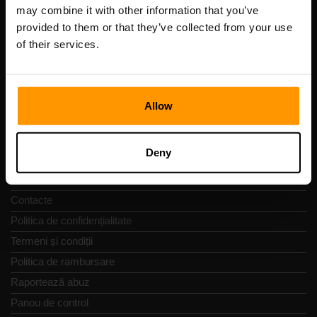
Cod de înregistrare: 14652605
may combine it with other information that you’ve
cod fiscal: EE102133820
provided to them or that they’ve collected from your use
Adresă: Harju maakond, Tallinn, Kesklinna linnaosa,
of their services.
Vesivärava tn 50-201, 10152
Allow
Navigare rapidă
Deny
Recenzii
Contacte
Politica de confidențialitate
Termeni și condiții
Politica de rambursare
Raportează abuz
Panou de control