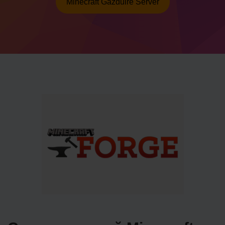
Minecraft Găzduire Server