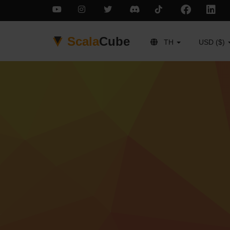
Scala
Cube
TH
USD ($)