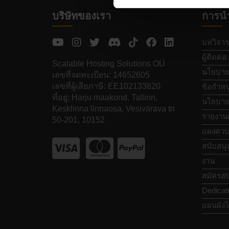
บริษัทของเรา
การน
บทวิจาร
ผู้ติดต่อ
Scalable Hosting Solutions OÜ
นโยบายค
เลขที่จดทะเบียน: 14652605
เลขที่ผู้เสียภาษี: EE102133820
ข้อกำหน
ที่อยู่: Harju maakond, Tallinn,
นโยบายก
Kesklinna linnaosa, Vesivärava tn
รายงาน
50-201, 10152
แผงควบ
สนับสนุ
งาน
สมัครสป
Dedicat
แผนผังไ