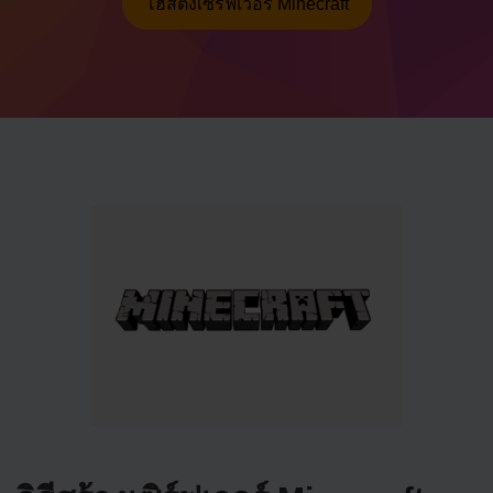
โฮสติ้งเซิร์ฟเวอร์ Minecraft