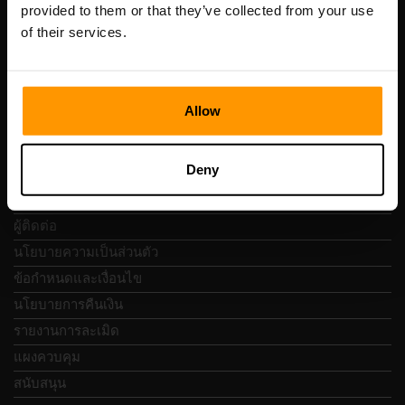
เลขที่ผู้เสียภาษี: EE102133820
provided to them or that they’ve collected from your use
ที่อยู่: Harju maakond, Tallinn, Kesklinna linnaosa,
of their services.
Vesivärava tn 50-201, 10152
Allow
การนำทางแบบรวดเร็ว
Deny
บทวิจารณ์
ผู้ติดต่อ
นโยบายความเป็นส่วนตัว
ข้อกำหนดและเงื่อนไข
นโยบายการคืนเงิน
รายงานการละเมิด
แผงควบคุม
สนับสนุน