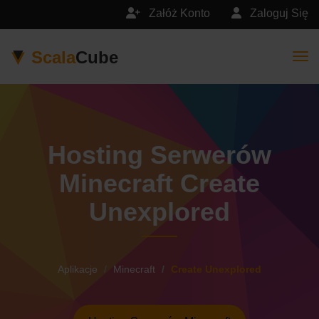
Załóż Konto
Zaloguj Się
Scala
Cube
Togg
Hosting Serwerów
Minecraft Create
Unexplored
Aplikacje
Minecraft
Create Unexplored