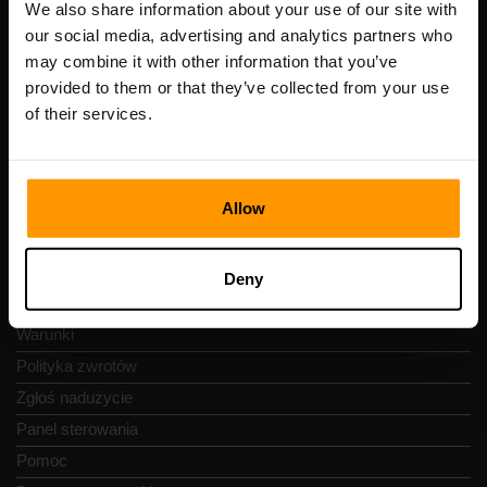
Numer VAT: EE102133820
We also share information about your use of our site with
Adres: Harju maakond, Tallinn, Kesklinna linnaosa,
our social media, advertising and analytics partners who
Vesivärava tn 50-201, 10152
may combine it with other information that you’ve
provided to them or that they’ve collected from your use
of their services.
Szybka nawigacja
Allow
Recenzje
Kontakty
Deny
Polityka prywatności
Warunki
Polityka zwrotów
Zgłoś nadużycie
Panel sterowania
Pomoc