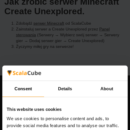
Jak zrobić serwer Minecraft
Create Unexplored.
Zdobądź
serwer Minecraft
od ScalaCube
Zainstaluj serwer a Create Unexplored przez
Panel
sterowania
(Serwery → Wybierz swój serwer → Serwery
gier → Dodaj serwer gier → Create Unexplored)
Życzymy miłej gry na serwerze!
Consent
Details
About
Nasza firma
This website uses cookies
Scalable Hosting Solutions OÜ
We use cookies to personalise content and ads, to
Kod rejestracyjny: 14652605
provide social media features and to analyse our traffic.