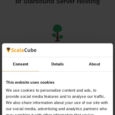
br Starbound Server Hosting
br Terraria Server Hosting
Consent
Details
About
This website uses cookies
We use cookies to personalise content and ads, to
br Valheim Server Hosting
provide social media features and to analyse our traffic.
We also share information about your use of our site with
our social media, advertising and analytics partners who
may combine it with other information that you’ve