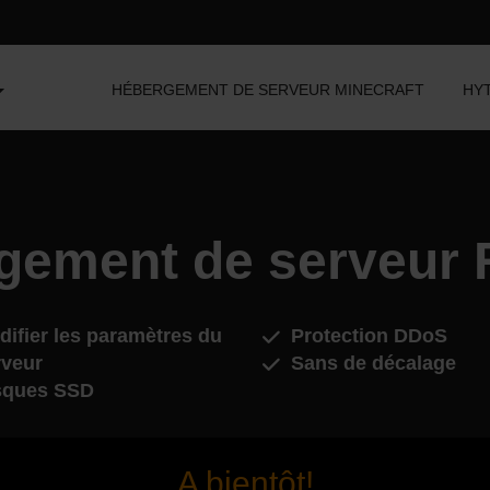
HÉBERGEMENT DE SERVEUR MINECRAFT
HY
gement de serveur 
ifier les paramètres du
Protection DDoS
rveur
Sans de décalage
sques SSD
A bientôt!