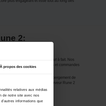
e plus engageant et lisse tout au long des
une 2:
veur de jeux de ScalaCube est tout à fait. Nos
g Advanced Tech, Serveurs réactifs et commandes
À propos des cookies
e thème du nordique.
d'autres clans, les services d'hébergement de
ube pour votre hébergement de serveur Rune 2
nnalités relatives aux médias
on de notre site avec nos
 d'autres informations que