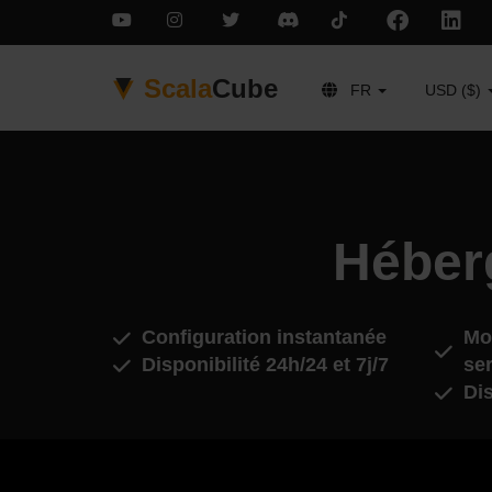
Scala
Cube
FR
USD ($)
Héber
Configuration instantanée
Mod
Disponibilité 24h/24 et 7j/7
se
Di