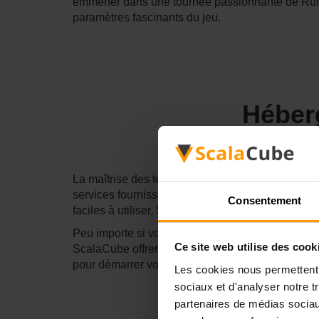
emmener dans une tournée passionnante de Rune 
paramètres fascinants du jeu.
Héber
La maîtrise des terrains difficiles de Rune 2 a be
services fournissent les bases pour un jeu enga
Consentement
faciles à utiliser, ScalaCube vous donne tout ce
Peu importe si vous prenez des bêtes terrifiante
Ce site web utilise des cook
ScalaCube offrent une stabilité et un soutien p
pour démarrer votre aventure prête à des perfor
Les cookies nous permettent d
sociaux et d'analyser notre t
partenaires de médias sociaux