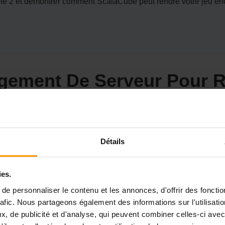
2 et démontrer comment ScalaCube peut rendre votre jeu encor
gement De Serveur Pour R
soin d'un partenaire fidèle, et c'est ce que l'hébergement du ser
geant et sans glitch dans le monde actif de Rune 2. Fialoginin
Détails
 qui est nécessaire pour démarrer en douceur votre voyage sur l
s, que vous fabriquiez des armes mythiques ou que vous battiez 
ies.
our une expérience de jeu de premier ordre. Choisissez ScalaC
mances exceptionnelles.
e personnaliser le contenu et les annonces, d'offrir des fonctio
rafic. Nous partageons également des informations sur l'utilisati
, de publicité et d'analyse, qui peuvent combiner celles-ci avec