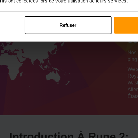
ils ont collectées lors de votre utilisation de leurs services.
N
Refuser
d'
se
Nos 
ping
We s
Roya
Wash
Alle
États
Introduction À Rune 2: