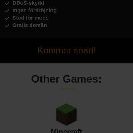
DDoS-skydd
Ingen fördröjning
Stöd för mods
Gratis domän
Kommer snart!
Other Games:
Minecraft