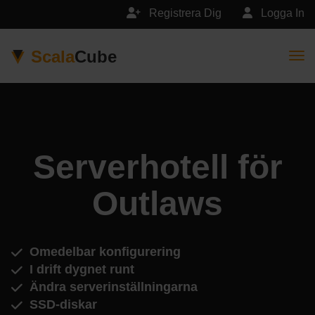
Registrera Dig
Logga In
Scala
Cube
Togg
Serverhotell för
Outlaws
Omedelbar konfigurering
I drift dygnet runt
Ändra serverinställningarna
SSD-diskar