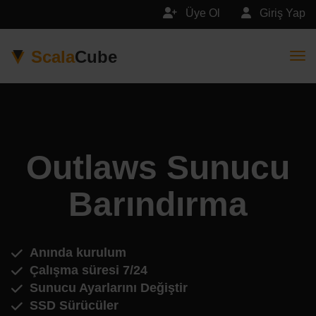
Üye Ol
Giriş Yap
Scala
Cube
Togg
Outlaws Sunucu
Barındırma
Anında kurulum
Çalışma süresi 7/24
Sunucu Ayarlarını Değiştir
SSD Sürücüler