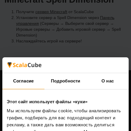
Получите
сервер Minecraft
от ScalaCube
Установите сервер a Spell Dimension через
Панель
управления
(Серверы → Выберите свой сервер →
Игровые серверы → Добавить игровой сервер → Spell
Dimension)
Наслаждайтесь игрой на сервере!
Согласие
Подробности
О нас
Наша компания
Этот сайт использует файлы «куки»
Мы используем файлы cookie, чтобы анализировать
Scalable Hosting Solutions OÜ
трафик, подбирать для вас подходящий контент и
Код компании: 14652605
рекламу, а также дать вам возможность делиться
VAT-номер: EE102133820