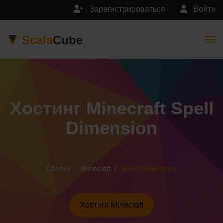
Зарегистрироваться
Войти
Scala
Cube
Togg
Хостинг Minecraft Spell
Dimension
Сборки
Minecraft
Spell Dimension
Хостинг Minecraft