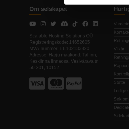
Om selskapet
Hurti
Vurderi
Kontakt
Scalable Hosting Solutions OÜ
Retnings
Registreringskode: 14652605
MVA-nummer: EE102133820
Vilkår
Adresse: Harju maakond, Tallinn,
Retnings
Kesklinna linnaosa, Vesivärava tn
Rapport
50-201, 10152
Kontroll
Støtte
Ledige st
Søk om
Dedicat
Sidekar