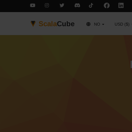
Scala
Cube
NO
USD ($)