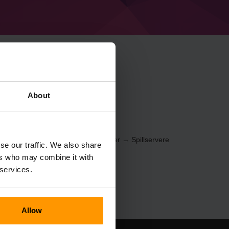
inecraft Spell
About
ontrollpanelet
(Servere → Velg server → Spillservere
se our traffic. We also share
ers who may combine it with
 services.
Allow