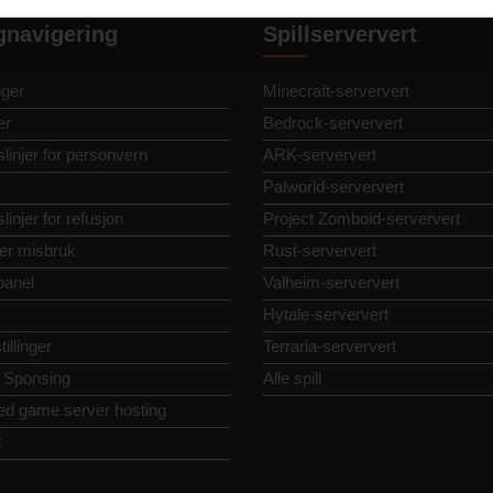
gnavigering
Spillserververt
nger
Minecraft-serververt
er
Bedrock-serververt
linjer for personvern
ARK-serververt
Palworld-serververt
linjer for refusjon
Project Zomboid-serververt
er misbruk
Rust-serververt
panel
Valheim-serververt
Hytale-serververt
illinger
Terraria-serververt
 Sponsing
Alle spill
ed game server hosting
t