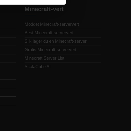
Minecraft-vert
Moddet Minecraft-serververt
Best Minecraft-serververt
Slik lager du en Minecraft-server
Gratis Minecraft-serververt
Minecraft Server List
ScalaCube AI