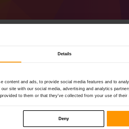
Slik oppretter du en M
Details
Dimension-server
Skaff deg
Minecraft-server
fra ScalaCube
Installer a Spell Dimension-serveren via
K
e content and ads, to provide social media features and to analy
→ Legg til spillserver → Spell Dimension)
 our site with our social media, advertising and analytics partn
Kos deg med å spille på serveren!
 provided to them or that they’ve collected from your use of their
Deny