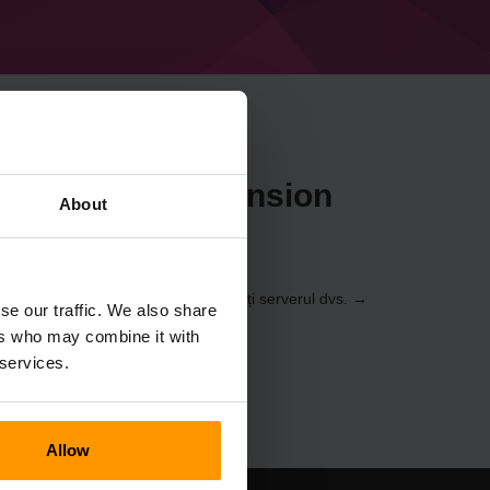
raft Spell Dimension
About
anoul de control
(Servere → Selectați serverul dvs. →
se our traffic. We also share
 Spell Dimension)
ers who may combine it with
 services.
Allow