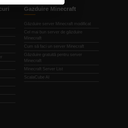
curi
Gazduire Minecraft
Găzduire server Minecraft modificat
Cel mai bun server de găzduire
Minecraft
Cum să faci un server Minecraft
Găzduire gratuită pentru server
er
Minecraft
Minecraft Server List
ScalaCube AI