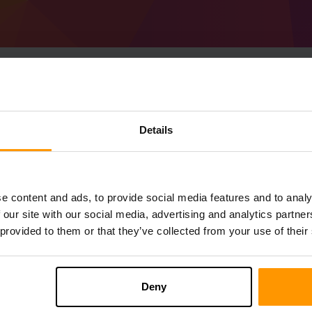
Cum se creează Minec
Details
server
Obțineți
Minecraft server
de la ScalaCube
Instalați serverul a Spell Dimension prin
P
e content and ads, to provide social media features and to analy
Servere de joc→ Adăugați server de joc →
 our site with our social media, advertising and analytics partn
Bucurați-vă de joc pe server!
 provided to them or that they’ve collected from your use of their
Deny