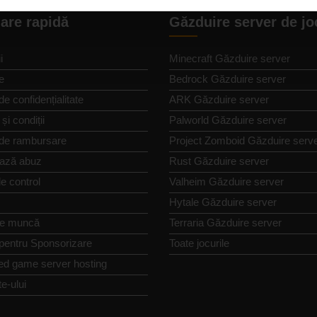
are rapidă
Găzduire server de jo
i
Minecraft Găzduire server
e
Bedrock Găzduire server
de confidențialitate
ARK Găzduire server
și condiții
Palworld Găzduire server
 de rambursare
Project Zomboid Găzduire serv
ază abuz
Rust Găzduire server
e control
Valheim Găzduire server
Hytale Găzduire server
de muncă
Terraria Găzduire server
 pentru Sponsorizare
Toate jocurile
ed game server hosting
te-ului