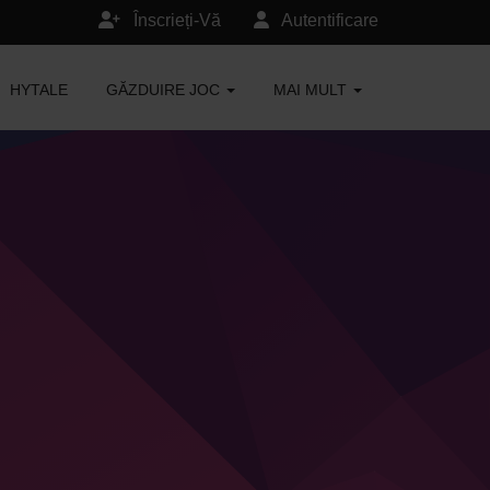
Înscrieți-Vă
Autentificare
HYTALE
GĂZDUIRE JOC
MAI MULT
n