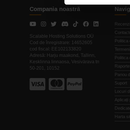
Compania noastră
Navig
Recenzi
Contact
Scalable Hosting Solutions OÜ
Politica 
Cod de înregistrare: 14652605
cod fiscal: EE102133820
Termeni 
Adresă: Harju maakond, Tallinn,
Politica
Kesklinna linnaosa, Vesivärava tn
Raporte
50-201, 10152
Panou d
Suport
Locuri 
Aplicați
Dedicat
Harta si