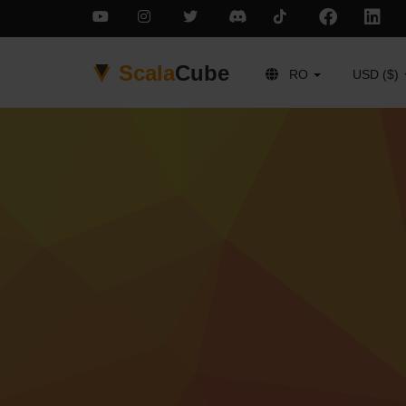
Scala
Cube
RO
USD ($)