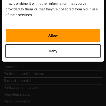
Cod de înregistrare: 14652605
may combine it with other information that you’ve
cod fiscal: EE102133820
provided to them or that they’ve collected from your use
Adresă: Harju maakond, Tallinn, Kesklinna linnaosa,
of their services.
Vesivärava tn 50-201, 10152
Allow
Navigare rapidă
Deny
Recenzii
Contacte
Politica de confidențialitate
Termeni și condiții
Politica de rambursare
Raportează abuz
Panou de control