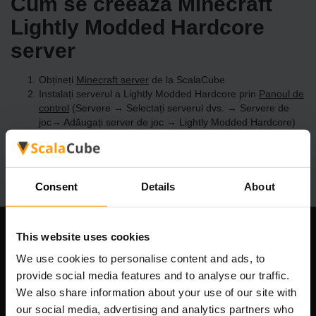
Cum se creează Minecraft
Lightly Modded Hardcore
server
Obțineți
Minecraft server
de la ScalaCube
Instalați serverul a Lightly Modded Hardcore prin
Panoul de
control
(Servere → Selectați serverul dvs. → Servere de
joc→ Adăugați server de joc → Lightly Modded Hardcore)
Bucurați-vă de joc pe server!
Consent
Details
About
This website uses cookies
Compania noastră
We use cookies to personalise content and ads, to
provide social media features and to analyse our traffic.
We also share information about your use of our site with
Scalable Hosting Solutions OÜ
our social media, advertising and analytics partners who