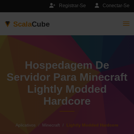
Registrar-Se
Conectar-Se
Scala
Cube
Togg
Hospedagem De
Servidor Para Minecraft
Lightly Modded
Hardcore
Aplicativos
Minecraft
Lightly Modded Hardcore