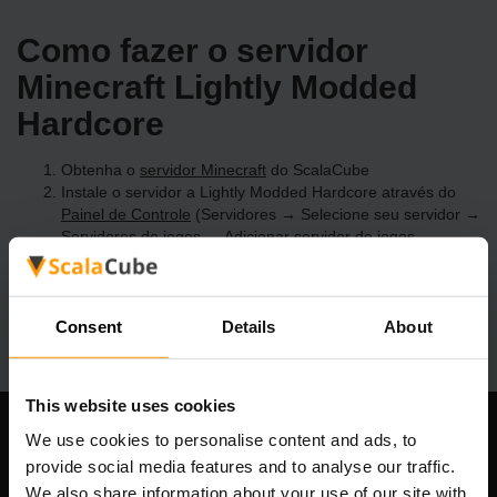
Como fazer o servidor
Minecraft Lightly Modded
Hardcore
Obtenha o
servidor Minecraft
do ScalaCube
Instale o servidor a Lightly Modded Hardcore através do
Painel de Controle
(Servidores → Selecione seu servidor →
Servidores de jogos → Adicionar servidor de jogos →
Lightly Modded Hardcore)
Divirta-se jogando no servidor!
Consent
Details
About
This website uses cookies
We use cookies to personalise content and ads, to
Nossa empresa
provide social media features and to analyse our traffic.
We also share information about your use of our site with