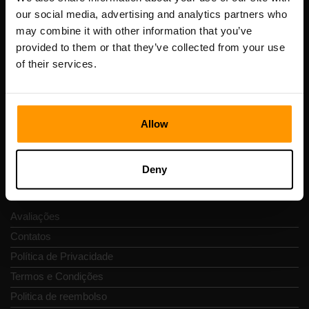
our social media, advertising and analytics partners who
may combine it with other information that you’ve
Scalable Hosting Solutions OÜ
provided to them or that they’ve collected from your use
Código de Registo: 14652605
of their services.
Número de IVA: EE102133820
Endereço: Harju maakond, Tallinn, Kesklinna linnaosa,
Vesivärava tn 50-201, 10152
Allow
Deny
Navegação rápida
Avaliações
Contatos
Política de Privacidade
Termos e Condições
Politica de reembolso