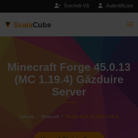
Înscrieți-Vă
Autentificare
Scala
Cube
Togg
Minecraft Forge 45.0.13
(MC 1.19.4) Găzduire
Server
Aplicații
Minecraft
Forge 45.0.13 (MC 1.19.4)