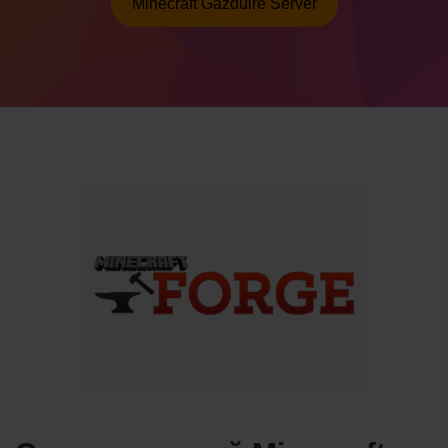
Minecraft Găzduire Server