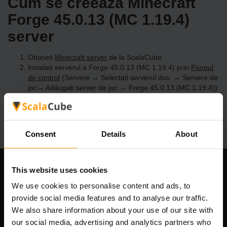
Cum se creează Minecraft
Forge 45.0.13 (MC 1.19.4)
server
Obțineți
Minecraft server
de la ScalaCube
Instalați serverul a Forge 45.0.13 (MC 1.19.4) prin
Panoul
de control
(Servere → Selectați serverul dvs. → Servere de
joc→ Adăugați server de joc → Forge 45.0.13 (MC 1.19.4))
Bucurați-vă de joc pe server!
Consent
Details
About
This website uses cookies
Compania noastră
We use cookies to personalise content and ads, to
provide social media features and to analyse our traffic.
We also share information about your use of our site with
Scalable Hosting Solutions OÜ
our social media, advertising and analytics partners who