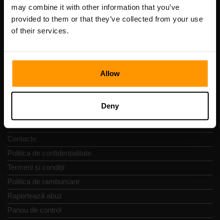
Cod de înregistrare: 14652605
may combine it with other information that you’ve
cod fiscal: EE102133820
provided to them or that they’ve collected from your use
Adresă: Harju maakond, Tallinn, Kesklinna linnaosa,
of their services.
Vesivärava tn 50-201, 10152
Allow
Navigare rapidă
Deny
Recenzii
Contacte
Politica de confidențialitate
Termeni și condiții
Politica de rambursare
Raportează abuz
Panou de control