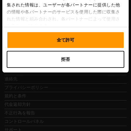
集された情報は、ユーザーが各パートナーに提供した他
VAT番号: EE102133820
の情報や各パートナーのサービスを使用した際に収集さ
住所: Harju maakond, Tallinn, Kesklinna linnaosa,
れた情報と組み合わされ、各パートナーによって使用さ
Vesivärava tn 50-201, 10152
れることがあります。
全て許可
クイックナビ
拒否
レビュー
連絡先
プライバシーポリシー
規約と条件
代金返却方針
不正行為を報告
コントロールパネル
サポート