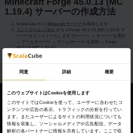
Minecraft Forge 45.0.13 (MC
1.19.4) サーバーの作成方法
ScalaCube から
Minecraft サーバー
を取得します
コントロール パネル
から a Forge 45.0.13 (MC 1.19.4) サ
ーバーをインストールします (サーバー → サーバーを選択
→ ゲームサーバー → ゲームサーバーを追加 → Forge
45.0.13 (MC 1.19.4))
サーバー上で楽しくプレイしてください!
同意
詳細
概要
このウェブサイトはCookieを使用します
当社
このサイトではCookieを使って、ユーザーに合わせたコ
ンテンツや広告の表示、トラフィックの分析を行ってい
ます。またユーザーによるサイトの利用状況についても
情報を収集し、ソーシャルメディアや広告配信、データ
Scalable Hosting Solutions OÜ
解析の各パートナーに情報を共有しています。ここで収
登録コード: 14652605