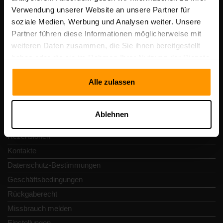
Scalable Hosting Solutions OÜ
Verwendung unserer Website an unsere Partner für
Registrierungscode: 14652605
soziale Medien, Werbung und Analysen weiter. Unsere
Umsatzsteuer-Identifikationsnummer: EE102133820
Partner führen diese Informationen möglicherweise mit
Adresse: Harju maakond, Tallinn, Kesklinna linnaosa,
weiteren Daten zusammen, die Sie ihnen bereitgestellt
Vesivärava tn 50-201, 10152
haben oder die sie im Rahmen Ihrer Nutzung der Dienste
gesammelt haben.
Alle zulassen
Schnellnavigation
Ablehnen
Rezensionen
Kontakte
Datenschutz-Bestimmungen
Geschäftsbedingungen
Rückgaberecht
Missbrauch melden
Einstellungen