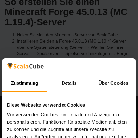
So erstellen Sie einen
Minecraft Forge 45.0.13 (MC
1.19.4)-Server
Holen Sie sich den
Minecraft-Server
von ScalaCube
Installieren Sie den a Forge 45.0.13 (MC 1.19.4)-Server
über die
Systemsteuerung
(Server → Wählen Sie Ihren
Server → Spielserver → Spielserver hinzufügen → Forge
45.0.13 (MC 1.19.4))
Viel Spaß beim Spielen auf dem Server!
Zustimmung
Details
Über Cookies
Diese Webseite verwendet Cookies
Unser Unternehmen
Wir verwenden Cookies, um Inhalte und Anzeigen zu
personalisieren, Funktionen für soziale Medien anbieten
zu können und die Zugriffe auf unsere Website zu
analysieren. Außerdem geben wir Informationen zu Ihrer