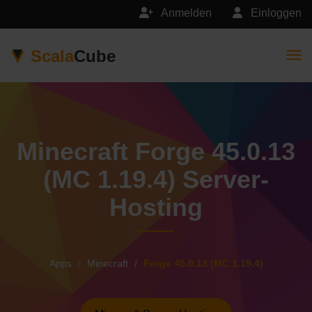
Anmelden
Einloggen
Scala
Cube
Togg
Minecraft Forge 45.0.13
(MC 1.19.4) Server-
Hosting
Apps
Minecraft
Forge 45.0.13 (MC 1.19.4)