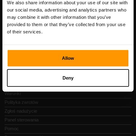
Numer VAT: EE102133820
We also share information about your use of our site with
Adres: Harju maakond, Tallinn, Kesklinna linnaosa,
our social media, advertising and analytics partners who
Vesivärava tn 50-201, 10152
may combine it with other information that you’ve
provided to them or that they’ve collected from your use
of their services.
Szybka nawigacja
Allow
Recenzje
Kontakty
Deny
Polityka prywatności
Warunki
Polityka zwrotów
Zgłoś nadużycie
Panel sterowania
Pomoc