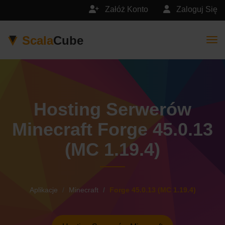
Załóż Konto
Zaloguj Się
Scala
Cube
Togg
Hosting Serwerów
Minecraft Forge 45.0.13
(MC 1.19.4)
Aplikacje
Minecraft
Forge 45.0.13 (MC 1.19.4)