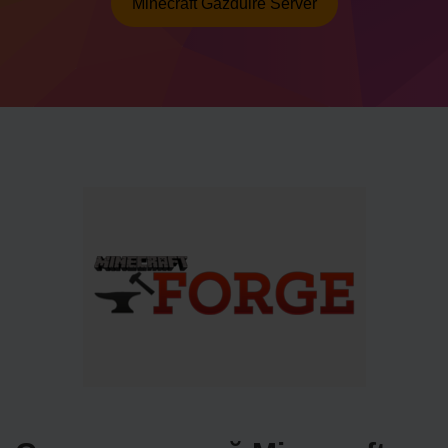
Minecraft Găzduire Server