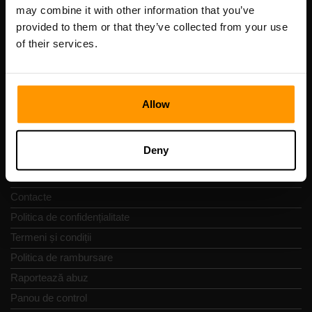
Cod de înregistrare: 14652605
may combine it with other information that you’ve
cod fiscal: EE102133820
provided to them or that they’ve collected from your use
Adresă: Harju maakond, Tallinn, Kesklinna linnaosa,
of their services.
Vesivärava tn 50-201, 10152
Allow
Navigare rapidă
Deny
Recenzii
Contacte
Politica de confidențialitate
Termeni și condiții
Politica de rambursare
Raportează abuz
Panou de control