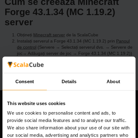
Cum se creează Minecraft
Forge 43.1.34 (MC 1.19.2)
server
Obțineți
Minecraft server
de la ScalaCube
Instalați serverul a Forge 43.1.34 (MC 1.19.2) prin
Panoul
de control
(Servere → Selectați serverul dvs. → Servere de
joc→ Adăugați server de joc → Forge 43.1.34 (MC 1.19.2))
Bucurați-vă de joc pe server!
Consent
Details
About
This website uses cookies
Compania noastră
We use cookies to personalise content and ads, to
provide social media features and to analyse our traffic.
We also share information about your use of our site with
Scalable Hosting Solutions OÜ
our social media, advertising and analytics partners who