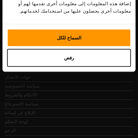
ضريبة الشراء: EE102133820
إضافة هذه المعلومات إلى معلومات أخرى تقدمها لهم أو
عنوان: Harju maakond, Tallinn, Kesklinna linnaosa,
معلومات أخرى يحصلون عليها من استخدامك لخدماتهم.
Vesivärava tn 50-201, 10152
السماح للكل
التنقل السريع
رفض
المراجعات
جهات الاتصال
سياسة الخصوصية
الأحكام والشروط
سياسة الاسترجاع
الإبلاغ عن إساءة
لوحة التحكم
الدعم