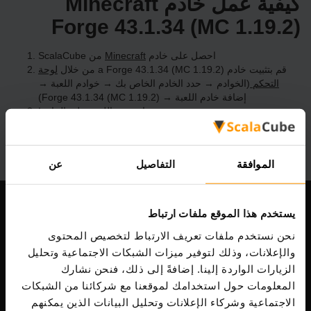
كيفية عمل خادم Minecraft
Forge 43.1.34 (MC 1.19.2)
احصل على خادم
Minecraft
من ScalaCube
قم بتثبيت خادم a Forge 43.1.34 (MC 1.19.2) من خلال
لوحة
التحكم
(الخوادم → حدد الخادم الخاص بك → خوادم اللعبة →
إضافة خادم اللعبة → Forge 43.1.34 (MC 1.19.2))
استمتع باللعب على الخادم!
الموافقة
التفاصيل
عن
يستخدم هذا الموقع ملفات ارتباط
شركتنا
نحن نستخدم ملفات تعريف الارتباط لتخصيص المحتوى
والإعلانات، وذلك لتوفير ميزات الشبكات الاجتماعية وتحليل
الزيارات الواردة إلينا. إضافةً إلى ذلك، فنحن نشارك
Scalable Hosting Solutions OÜ
المعلومات حول استخدامك لموقعنا مع شركائنا من الشبكات
رمز التسجيل: 14652605
الاجتماعية وشركاء الإعلانات وتحليل البيانات الذين يمكنهم