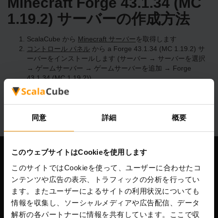
Minecraft Forge 43.1.34 (MC
1.19.2) サーバーの作成方法
ScalaCube から
Minecraft サーバー
を取得します
コントロール パネル
から a Forge 43.1.34 (MC 1.19.2) サ
ーバーをインストールします (サーバー → サーバーを選択
→ ゲームサーバー → ゲームサーバーを追加 → Forge
43.1.34 (MC 1.19.2))
サーバー上で楽しくプレイしてください!
同意
詳細
概要
このウェブサイトはCookieを使用します
当社
このサイトではCookieを使って、ユーザーに合わせたコ
ンテンツや広告の表示、トラフィックの分析を行ってい
ます。またユーザーによるサイトの利用状況についても
情報を収集し、ソーシャルメディアや広告配信、データ
Scalable Hosting Solutions OÜ
解析の各パートナーに情報を共有しています。ここで収
登録コード: 14652605