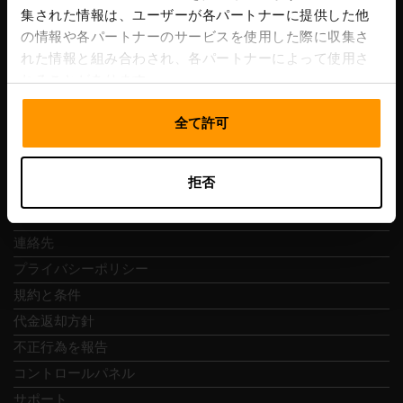
集された情報は、ユーザーが各パートナーに提供した他
VAT番号: EE102133820
の情報や各パートナーのサービスを使用した際に収集さ
住所: Harju maakond, Tallinn, Kesklinna linnaosa,
れた情報と組み合わされ、各パートナーによって使用さ
Vesivärava tn 50-201, 10152
れることがあります。
全て許可
クイックナビ
拒否
レビュー
連絡先
プライバシーポリシー
規約と条件
代金返却方針
不正行為を報告
コントロールパネル
サポート