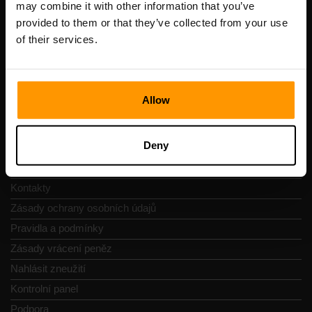
may combine it with other information that you’ve
DIČ: EE102133820
provided to them or that they’ve collected from your use
Adresa: Harju maakond, Tallinn, Kesklinna linnaosa,
of their services.
Vesivärava tn 50-201, 10152
Allow
Navigace
Deny
Recenze
Kontakty
Zásady ochrany osobních údajů
Pravidla a podmínky
Zásady vrácení peněz
Nahlásit zneužití
Kontrolní panel
Podpora