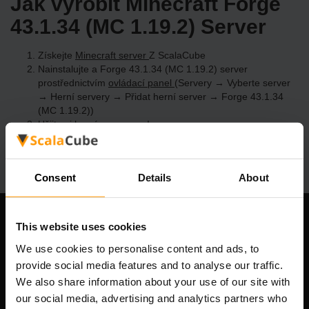
Jak vyrobit Minecraft Forge
43.1.34 (MC 1.19.2) Server
Získejte
Minecraft server
Z ScalaCube
Nainstalujte a Forge 43.1.34 (MC 1.19.2) server
prostřednictvím
ovládací panel
(Servery → Vyberte server
→ Herní servery → Přidat herní server → Forge 43.1.34
(MC 1.19.2))
Užijte si hraní na serveru!
Consent
Details
About
This website uses cookies
Naše společnost
We use cookies to personalise content and ads, to
provide social media features and to analyse our traffic.
We also share information about your use of our site with
Scalable Hosting Solutions OÜ
our social media, advertising and analytics partners who
IČO: 14652605