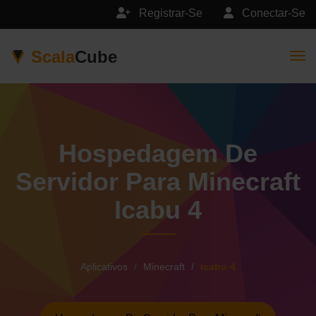
Registrar-Se
Conectar-Se
Scala
Cube
Togg
Hospedagem De
Servidor Para Minecraft
Icabu 4
Aplicativos
Minecraft
Icabu 4