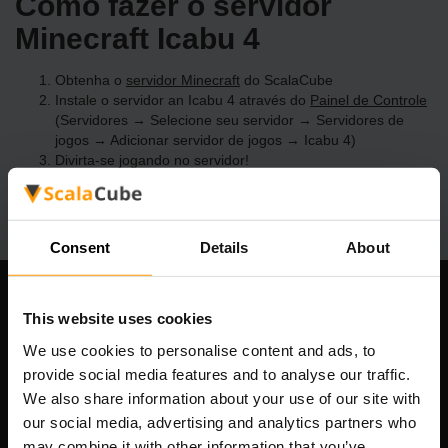
Como fazer o servidor
Minecraft Icabu 4
Obtenha o
servidor Minecraft
do ScalaCube
Instale o servidor an Icabu 4 através do
Painel de Controle
(Servidores → Selecione seu servidor → Servidores de
jogos → Adicionar servidor de jogos → Icabu 4)
Divirta-se jogando no servidor!
Consent
Details
About
Nossa empresa
This website uses cookies
We use cookies to personalise content and ads, to
provide social media features and to analyse our traffic.
We also share information about your use of our site with
Scalable Hosting Solutions OÜ
our social media, advertising and analytics partners who
Código de Registo: 14652605
may combine it with other information that you’ve