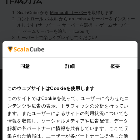
ScalaCube から
Minecraft サーバー
を取得します
コントロール パネル
から an Icabu 4 サーバーをインストー
ルします (サーバー → サーバーを選択 → ゲームサーバー
→ ゲームサーバーを追加 → Icabu 4)
サーバー上で楽しくプレイしてください!
同意
詳細
概要
当社
このウェブサイトはCookieを使用します
このサイトではCookieを使って、ユーザーに合わせたコ
ンテンツや広告の表示、トラフィックの分析を行ってい
ます。またユーザーによるサイトの利用状況についても
Scalable Hosting Solutions OÜ
情報を収集し、ソーシャルメディアや広告配信、データ
登録コード: 14652605
VAT番号: EE102133820
解析の各パートナーに情報を共有しています。ここで収
住所: Harju maakond, Tallinn, Kesklinna linnaosa,
集された情報は、ユーザーが各パートナーに提供した他