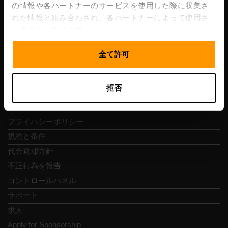
Vesivärava tn 50-201, 10152
の情報や各パートナーのサービスを使用した際に収集さ
れた情報と組み合わされ、各パートナーによって使用さ
れることがあります。
全て許可
クイックナビ
拒否
レビュー
連絡先
プライバシーポリシー
規約と条件
代金返却方針
不正行為を報告
コントロールパネル
サポート
求人
Apply for Sponsorship