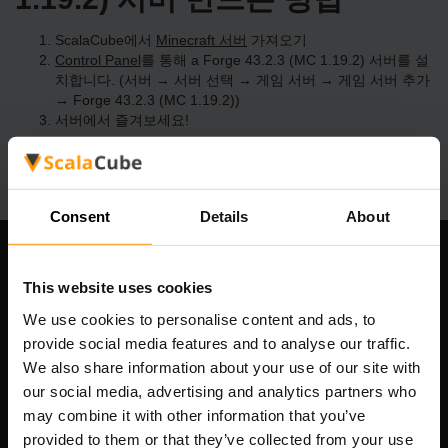
ScalaCube에서
Minecraft 서버
가져오기
Control Panel
를 통해 a Forge 43.2.3 (MC 1.19.2) 서버를 설
치합니다. (서버 → 서버 선택 → 게임 서버 → 게임 서버 추가
→ Forge 43.2.3 (MC 1.19.2))
서버에서 즐겨보세요!
Consent
Details
About
우리 회사
This website uses cookies
We use cookies to personalise content and ads, to
provide social media features and to analyse our traffic.
Scalable Hosting Solutions OÜ
We also share information about your use of our site with
등록 코드: 14652605
our social media, advertising and analytics partners who
VAT 번호: EE102133820
may combine it with other information that you’ve
주소: Harju maakond, Tallinn, Kesklinna linnaosa,
provided to them or that they’ve collected from your use