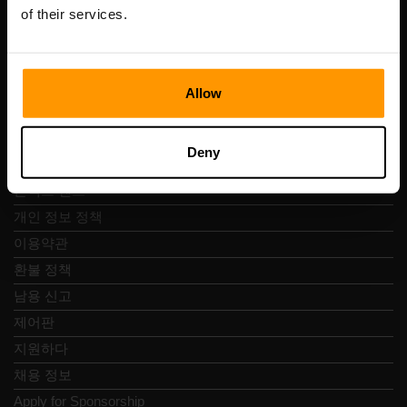
Vesivärava tn 50-201, 10152
of their services.
Allow
빠른 탐색
Deny
리뷰
콘택트 렌즈
개인 정보 정책
이용약관
환불 정책
남용 신고
제어판
지원하다
채용 정보
Apply for Sponsorship