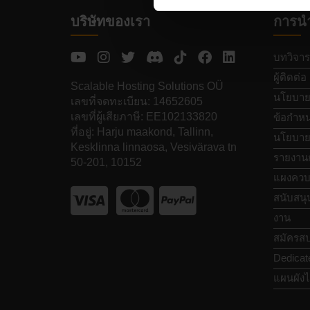
บริษัทของเรา
การน
บทวิจาร
ผู้ติดต่อ
Scalable Hosting Solutions OÜ
นโยบายค
เลขที่จดทะเบียน: 14652605
เลขที่ผู้เสียภาษี: EE102133820
ข้อกำหน
ที่อยู่: Harju maakond, Tallinn,
นโยบายก
Kesklinna linnaosa, Vesivärava tn
รายงาน
50-201, 10152
แผงควบ
สนับสนุ
งาน
สมัครสป
Dedicat
แผนผังไ