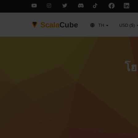
Scala
Cube
TH
USD ($)
โฮ