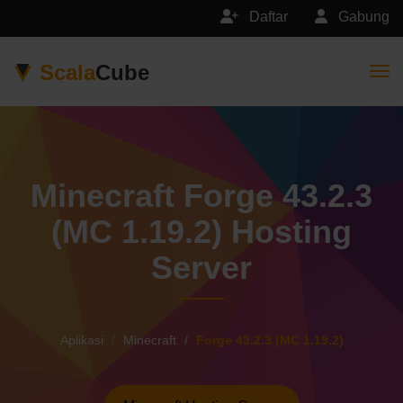
Daftar
Gabung
Scala
Cube
Togg
Minecraft Forge 43.2.3
(MC 1.19.2) Hosting
Server
Aplikasi
Minecraft
Forge 43.2.3 (MC 1.19.2)