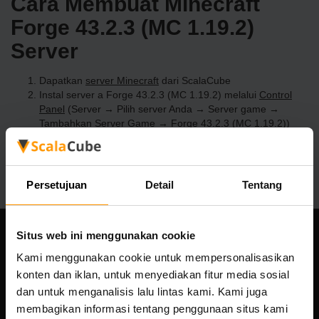
Cara Membuat Minecraft
Forge 43.2.3 (MC 1.19.2)
Server
Dapatkan
server Minecraft
dari ScalaCube
Instal server a Forge 43.2.3 (MC 1.19.2) melalui
Control
Panel
(Server → Pilih server Anda → Server game →
Tambahkan Server Game → Forge 43.2.3 (MC 1.19.2))
Selamat bermain di server!
Persetujuan
Detail
Tentang
Situs web ini menggunakan cookie
Perusahaan kami
Kami menggunakan cookie untuk mempersonalisasikan
konten dan iklan, untuk menyediakan fitur media sosial
dan untuk menganalisis lalu lintas kami. Kami juga
membagikan informasi tentang penggunaan situs kami
Scalable Hosting Solutions OÜ