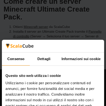
Come creare un server
Minecraft Ultimate Create
Pack.
Ottieni
Minecraft server
da ScalaCube
Installa il server an Ultimate Create Pack tramite il
Pannello
di controllo
(Server → Seleziona il tuo server → Server di
gioco → Aggiungi server di gioco → Ultimate Create Pack)
Divertiti a giocare sul server!
Consenso
Dettagli
Informazioni sui cookie
Questo sito web utilizza i cookie
La nostra azienda
Utilizziamo i cookie per personalizzare contenuti ed
annunci, per fornire funzionalità dei social media e per
analizzare il nostro traffico. Condividiamo inoltre
informazioni sul modo in cui utilizzi il nostro sito con i
Scalable Hosting Solutions OÜ
nostri partner che si occupano di analisi dei dati web,