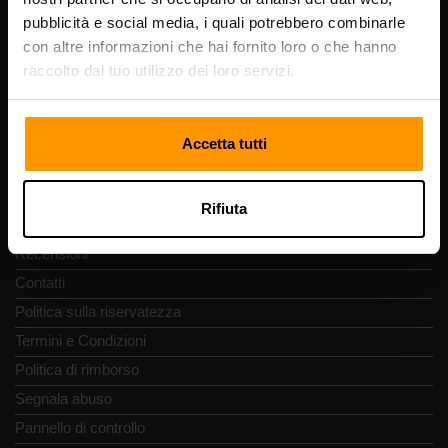
Codice di registrazione: 14652605
pubblicità e social media, i quali potrebbero combinarle
Partita IVA: EE102133820
con altre informazioni che hai fornito loro o che hanno
Indirizzo: Harju maakond, Tallinn, Kesklinna linnaosa,
raccolto dal tuo utilizzo dei loro servizi.
Vesivärava tn 50-201, 10152
Accetta tutti
Navigazione rapida
Rifiuta
Recensioni
Contatti
Politica sulla riservatezza
Termini e Condizioni
Politica di rimborso
Segnala abuso
Pannello di controllo