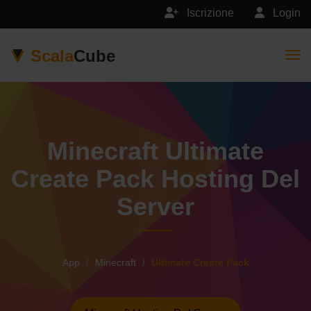
Iscrizione
Login
Scala
Cube
Togg
Minecraft Ultimate
Create Pack Hosting Del
Server
App
Minecraft
Ultimate Create Pack