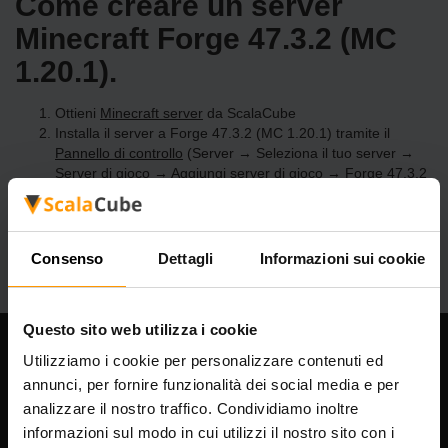
Come creare un server
Minecraft Forge 47.3.2 (MC
1.20.1).
Ottieni
Minecraft server
da ScalaCube
Installa il server a Forge 47.3.2 (MC 1.20.1) tramite il
Pannello di controllo
(Server → Seleziona il tuo server →
Server di gioco → Aggiungi server di gioco → Forge 47.3.2
(MC 1.20.1))
Divertiti a giocare sul server!
Consenso
Dettagli
Informazioni sui cookie
Questo sito web utilizza i cookie
Utilizziamo i cookie per personalizzare contenuti ed
La nostra azienda
annunci, per fornire funzionalità dei social media e per
analizzare il nostro traffico. Condividiamo inoltre
informazioni sul modo in cui utilizzi il nostro sito con i