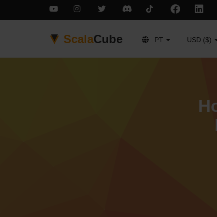
Scala
Cube
PT
USD ($)
Ho