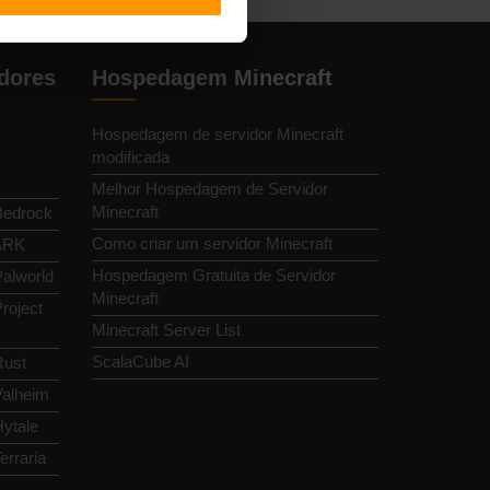
dores
Hospedagem Minecraft
Hospedagem de servidor Minecraft
modificada
Melhor Hospedagem de Servidor
Minecraft
Bedrock
Como criar um servidor Minecraft
 ARK
Hospedagem Gratuita de Servidor
alworld
Minecraft
roject
Minecraft Server List
ScalaCube AI
Rust
Valheim
ytale
erraria