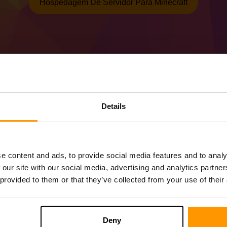
Hospedagem De Servidor Para Minecraft
Como fazer o servidor
Details
(MC 1.20.1)
Obtenha o
servidor Minecraft
do ScalaCu
Instale o servidor a Forge 47.3.2 (MC 1.2
e content and ads, to provide social media features and to analy
Selecione seu servidor → Servidores de j
 our site with our social media, advertising and analytics partn
(MC 1.20.1))
 provided to them or that they’ve collected from your use of their
Divirta-se jogando no servidor!
Deny