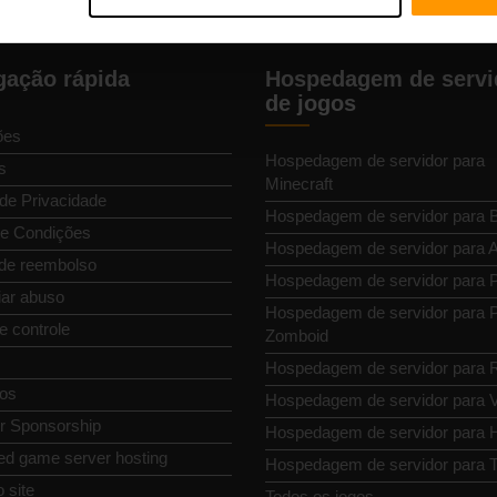
ação rápida
Hospedagem de servi
de jogos
ões
Hospedagem de servidor para
s
Minecraft
 de Privacidade
Hospedagem de servidor para 
e Condições
Hospedagem de servidor para
 de reembolso
Hospedagem de servidor para P
ar abuso
Hospedagem de servidor para P
e controle
Zomboid
Hospedagem de servidor para 
os
Hospedagem de servidor para 
or Sponsorship
Hospedagem de servidor para H
ed game server hosting
Hospedagem de servidor para T
 site
Todos os jogos