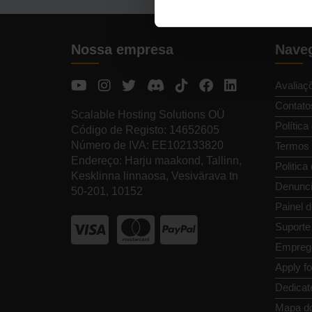
Nossa empresa
Naveg
Avaliaç
Contato
Scalable Hosting Solutions OÜ
Política
Código de Registo: 14652605
Número de IVA: EE102133820
Termos 
Endereço: Harju maakond, Tallinn,
Politica
Kesklinna linnaosa, Vesivärava tn
Denunci
50-201, 10152
Painel d
Suporte
Empreg
Apply f
Dedicat
Mapa do