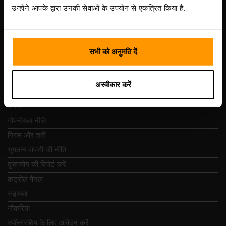
Vesivärava tn 50-201, 10152
उन्होंने आपके द्वारा उनकी सेवाओं के उपयोग से एकत्रित किया है.
सभी को अनुमति दें
त्वरित नेविगेशन
अस्वीकार करें
समीक्षा
संपर्क
गोपनीयता नीति
नियम और शर्तें
भुगतान वापसी की नीति
दुरुपयोग की रिपोर्ट करें
कंट्रोल पैनल
सहायता
नौकरियां
स्पॉन्सरशिप के लिए आवेदन करें