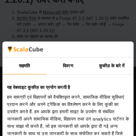
ScalaCube से
Minecraft सर्वर
प्राप्त करें
कंट्रोल पैनल
के माध्यम से a Forge 47.3.2 (MC 1.20.1) सर्वर स्थापित
करें (सर्वर → अपना सर्वर चुनें → गेम सर्वर → गेम सर्वर जोड़ें → Forge
47.3.2 (MC 1.20.1))
सर्वर पर खेलने का आनंद लें!
सहमति
विवरण
कुकीज़ के बारे में
हमारी कंपनी
यह वेबसाइट कुकीज़ का प्रयोग करती है
हम सामग्री एवं विज्ञापनों को वैयक्तिकृत करने, सामाजिक मीडिया सुविधाएं
प्रदान करने और अपने ट्रैफ़िक का विश्लेषण करने के लिए कुकी का
Scalable Hosting Solutions OÜ
उपयोग करते हैं. हम आपके द्वारा हमारी साइट के उपयोग से संबंधित
पंजीकरण कोड: 14652605
जानकारी अपने सामाजिक मीडिया, विज्ञापन तथा उन analytics पार्टनर के
VAT संख्या: EE102133820
साथ साझा भी करते हैं, जो इस जानकारी को आपके द्वारा दी गई अन्य
पता: Harju maakond, Tallinn, Kesklinna linnaosa,
जानकारी के साथ या उस जानकारी के साथ संयोजित कर सकते हैं जिसे