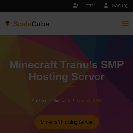
Daftar
Gabung
Scala
Cube
Togg
Minecraft Tranu's SMP
Hosting Server
Aplikasi
Minecraft
Tranu's SMP
Minecraft Hosting Server