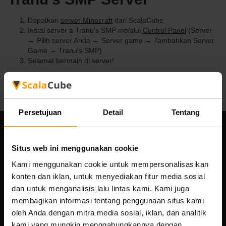
Dapatkan
server Minecraft
dari ScalaCube
Instal server a Tranu's SMP melalui
Control Panel
(Server
→ Pilih server Anda → Server game → Tambahkan Server
Game → Tranu's SMP)
Selamat bermain di server!
Persetujuan
Detail
Tentang
Perusahaan kami
Situs web ini menggunakan cookie
Kami menggunakan cookie untuk mempersonalisasikan
konten dan iklan, untuk menyediakan fitur media sosial
Scalable Hosting Solutions OÜ
dan untuk menganalisis lalu lintas kami. Kami juga
Kode registrasi: 14652605
membagikan informasi tentang penggunaan situs kami
nomor PPN: EE102133820
oleh Anda dengan mitra media sosial, iklan, dan analitik
Alamat: Harju maakond, Tallinn, Kesklinna linnaosa,
kami yang mungkin menggabungkannya dengan