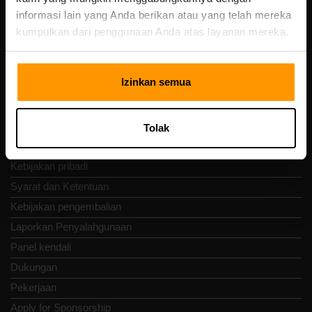
Vesivärava tn 50-201, 10152
informasi lain yang Anda berikan atau yang telah mereka
kumpulkan dari penggunaan Anda atas layanan mereka.
Izinkan semua
Nav Cepat
Ulasan
Tolak
Kontak
Kebijakan pribadi
Syarat dan Ketentuan
Kebijakan pengembalian
Laporkan Penyalahgunaan
Panel kendali
Dukungan
Pekerjaan
Apply for Sponsorship