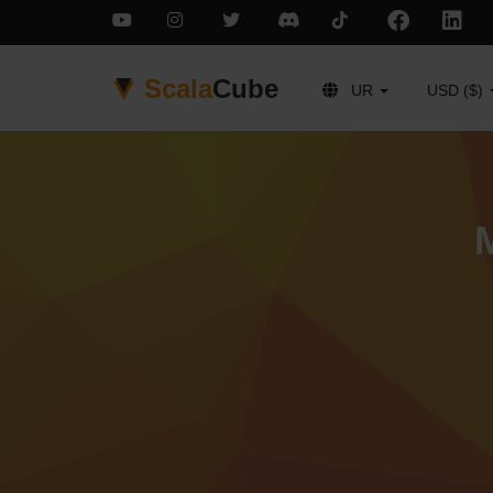
Scala
Cube
UR
USD ($)
ر