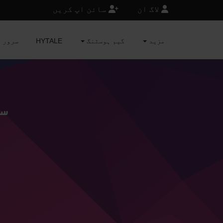
لاگ ان
سائن اپ کریں
مزید
گیم ہوسٹنگ
HYTALE
MINECRAFT 