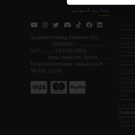
ہماری کمپنی
جائزے
روابط
Scalable Hosting Solutions OÜ
پالیسی
رجسٹریشن کوڈ: 14652605
VAT نمبر: EE102133820
 ضوابط
پتہ: Harju maakond, Tallinn,
پالیسی
Kesklinna linnaosa, Vesivärava tn
اع دیں
50-201, 10152
ل پینل
سپورٹ
کام
ت دیں۔
Dedicat
ا نقشہ