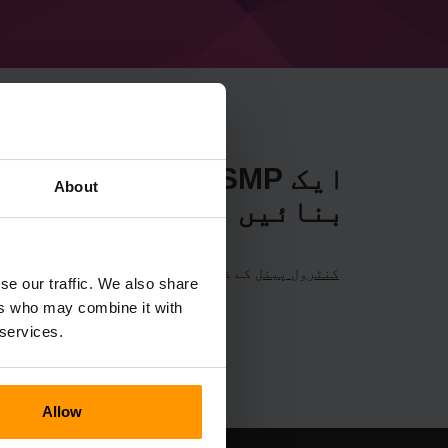
About
بنائیں
کنٹرول پینل
کے ذریعے ranu's SMP
se our traffic. We also share
گیم سرورز → 
ers who may combine it with
 services.
Allow