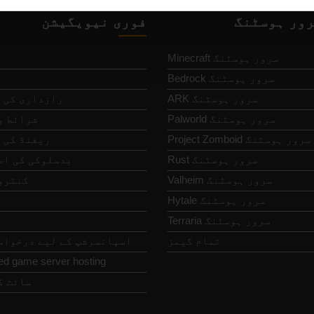
رور ہوسٹنگ
فوری نیویگیشن
Minecraft سرور ہوسٹنگ
Bedrock سرور ہوسٹنگ
ARK سرور ہوسٹنگ
رازداری کی 
Palworld سرور ہوسٹنگ
شرائط و
Project Zomboid سرور ہوسٹنگ
ریفنڈ کی 
Rust سرور ہوسٹنگ
بدسلوکی کی اطل
Valheim سرور ہوسٹنگ
کنٹرو
Hytale سرور ہوسٹنگ
Terraria سرور ہوسٹنگ
تمام گیمز
اسپانسرشپ کے لیے درخواس
ed game server hosting
سائٹ ک