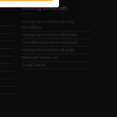
Hosting Minecraft.
Hosting Server Minecraft yang
dimodifikasi
Hosting Server Minecraft terbaik
Cara Membuat Server Minecraft.
Hosting Server Minecraft gratis
Minecraft Server List
ScalaCube AI