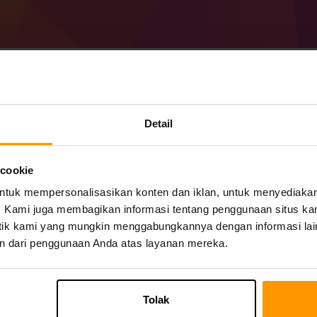
Cara Membuat Minecr
Detail
Packed Server
 cookie
Dapatkan
server Minecraft
dari ScalaCub
uk mempersonalisasikan konten dan iklan, untuk menyediakan f
Instal server a Mahou Tsukai Packed mela
Server game → Tambahkan Server Game
mi. Kami juga membagikan informasi tentang penggunaan situs ka
Selamat bermain di server!
alitik kami yang mungkin menggabungkannya dengan informasi lai
n dari penggunaan Anda atas layanan mereka.
Tolak