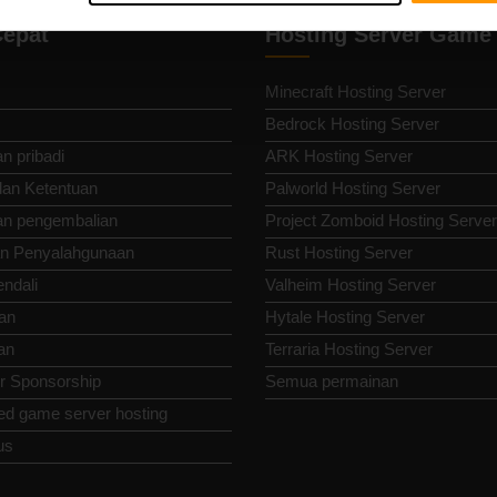
Cepat
Hosting Server Game
Minecraft Hosting Server
Bedrock Hosting Server
n pribadi
ARK Hosting Server
dan Ketentuan
Palworld Hosting Server
an pengembalian
Project Zomboid Hosting Server
n Penyalahgunaan
Rust Hosting Server
endali
Valheim Hosting Server
an
Hytale Hosting Server
an
Terraria Hosting Server
or Sponsorship
Semua permainan
ed game server hosting
us