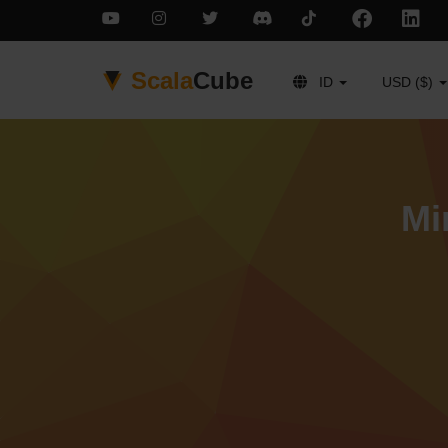
Scala
Cube
ID
USD ($)
Mi