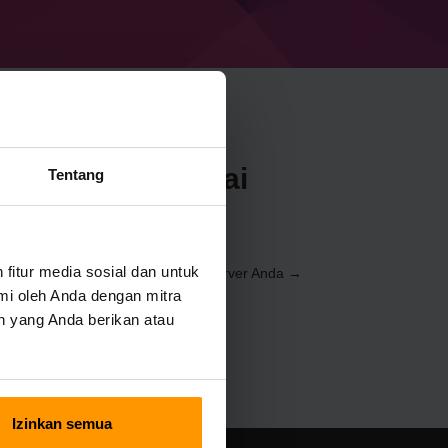
aft Mahou Tsukai
Tentang
e
itur media sosial dan untuk
lui
Control Panel
(Server → Pilih server Anda →
 → Mahou Tsukai Packed)
mi oleh Anda dengan mitra
n yang Anda berikan atau
Izinkan semua