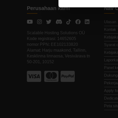
Perusahaan kami
Nav 
Ulasan
Kontak
Scalable Hosting Solutions OÜ
Kebijaka
Kode registrasi: 14652605
nomor PPN: EE102133820
Syarat 
Alamat: Harju maakond, Tallinn,
Kebijak
Kesklinna linnaosa, Vesivärava tn
Laporka
50-201, 10152
Panel k
Dukung
Pekerja
Apply f
Dedicat
Peta sit