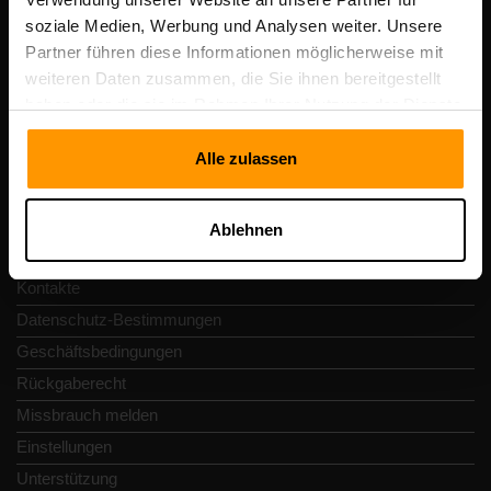
Umsatzsteuer-Identifikationsnummer: EE102133820
soziale Medien, Werbung und Analysen weiter. Unsere
Adresse: Harju maakond, Tallinn, Kesklinna linnaosa,
Partner führen diese Informationen möglicherweise mit
Vesivärava tn 50-201, 10152
weiteren Daten zusammen, die Sie ihnen bereitgestellt
haben oder die sie im Rahmen Ihrer Nutzung der Dienste
gesammelt haben.
Alle zulassen
Schnellnavigation
Ablehnen
Rezensionen
Kontakte
Datenschutz-Bestimmungen
Geschäftsbedingungen
Rückgaberecht
Missbrauch melden
Einstellungen
Unterstützung