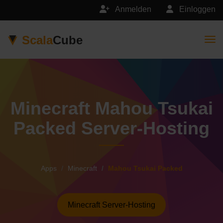
Anmelden
Einloggen
Scala
Cube
Togg
Minecraft Mahou Tsukai
Packed Server-Hosting
Apps
Minecraft
Mahou Tsukai Packed
Minecraft Server-Hosting