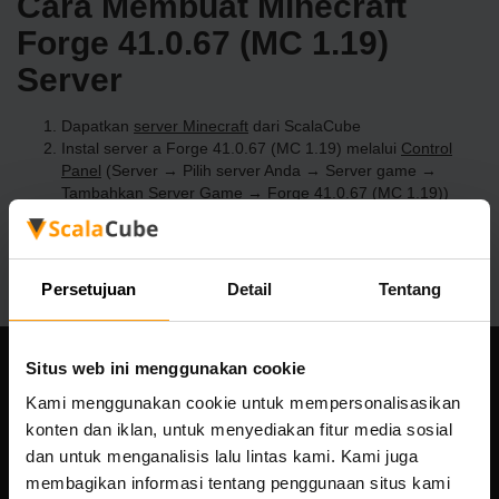
Cara Membuat Minecraft
Forge 41.0.67 (MC 1.19)
Server
Dapatkan
server Minecraft
dari ScalaCube
Instal server a Forge 41.0.67 (MC 1.19) melalui
Control
Panel
(Server → Pilih server Anda → Server game →
Tambahkan Server Game → Forge 41.0.67 (MC 1.19))
Selamat bermain di server!
Persetujuan
Detail
Tentang
Situs web ini menggunakan cookie
Perusahaan kami
Kami menggunakan cookie untuk mempersonalisasikan
konten dan iklan, untuk menyediakan fitur media sosial
dan untuk menganalisis lalu lintas kami. Kami juga
membagikan informasi tentang penggunaan situs kami
Scalable Hosting Solutions OÜ