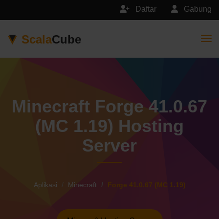
Daftar
Gabung
Scala
Cube
Togg
Minecraft Forge 41.0.67
(MC 1.19) Hosting
Server
Aplikasi
Minecraft
Forge 41.0.67 (MC 1.19)