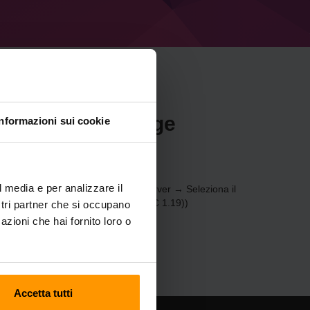
r Minecraft Forge
Informazioni sui cookie
l media e per analizzare il
) tramite il
Pannello di controllo
(Server → Seleziona il
server di gioco → Forge 41.0.67 (MC 1.19))
ostri partner che si occupano
azioni che hai fornito loro o
Accetta tutti