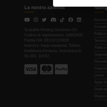
La nostra azienda
Navig
Recensi
Contatti
Scalable Hosting Solutions OÜ
Politica
Codice di registrazione: 14652605
Partita IVA: EE102133820
Termini 
Indirizzo: Harju maakond, Tallinn,
Politica
Kesklinna linnaosa, Vesivärava tn
Segnala
50-201, 10152
Pannello
Support
Lavori
Apply f
Dedicat
Mappa d