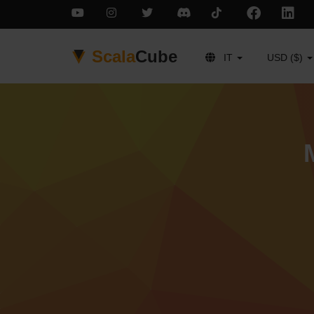
Scala
Cube
IT
USD ($)