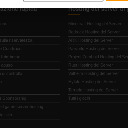
azione rapida
Hosting del server di
oni
Minecraft Hosting del Server
Bedrock Hosting del Server
 sulla riservatezza
ARK Hosting del Server
e Condizioni
Palworld Hosting del Server
 di rimborso
Project Zomboid Hosting del Se
 abuso
Rust Hosting del Server
 di controllo
Valheim Hosting del Server
o
Hytale Hosting del Server
Terraria Hosting del Server
or Sponsorship
Tutti i giochi
ed game server hosting
el sito