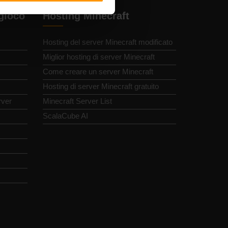
 gioco
Hosting Minecraft
Hosting del server Minecraft modificato
Miglior hosting di server Minecraft
Come creare un server Minecraft
Hosting di server Minecraft gratuito
rver
Minecraft Server List
ScalaCube AI