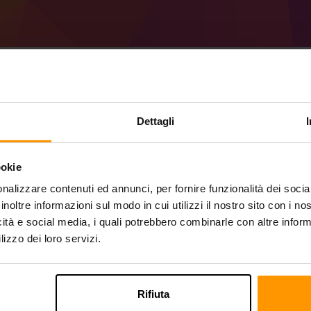
Come creare un serve
Dettagli
41.0.67 (MC 1.19).
ookie
Ottieni
Minecraft server
da ScalaCube
nalizzare contenuti ed annunci, per fornire funzionalità dei socia
Installa il server a Forge 41.0.67 (MC 1.19
tuo server → Server di gioco → Aggiungi 
inoltre informazioni sul modo in cui utilizzi il nostro sito con i n
Divertiti a giocare sul server!
icità e social media, i quali potrebbero combinarle con altre inform
lizzo dei loro servizi.
Rifiuta