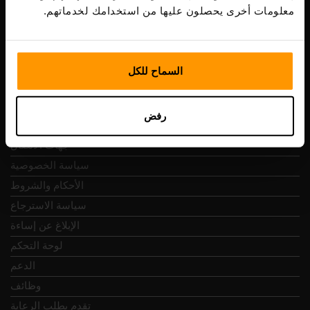
Vesivärava tn 50-201, 10152
معلومات أخرى يحصلون عليها من استخدامك لخدماتهم.
السماح للكل
التنقل السريع
رفض
المراجعات
جهات الاتصال
سياسة الخصوصية
الأحكام والشروط
سياسة الاسترجاع
الإبلاغ عن إساءة
لوحة التحكم
الدعم
وظائف
تقدم بطلب الرعاية