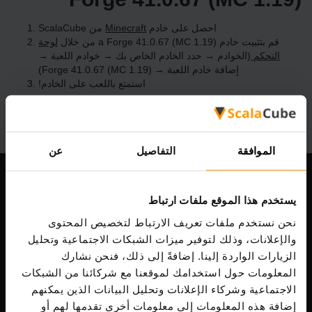
احصل على خادم
Minecraft
من ScalaCube
قم بتثبيت خادم a Forge 41.0.67 (MC 1.19) من خلال
لوحة
التحكم
(الخوادم → حدد الخادم الخاص بك → خوادم اللعبة →
إضافة خادم اللعبة → Forge 41.0.67 (MC 1.19))
استمتع باللعب على الخادم!
الموافقة
التفاصيل
عن
شركتنا
يستخدم هذا الموقع ملفات ارتباط
نحن نستخدم ملفات تعريف الارتباط لتخصيص المحتوى
والإعلانات، وذلك لتوفير ميزات الشبكات الاجتماعية وتحليل
Scalable Hosting Solutions OÜ
الزيارات الواردة إلينا. إضافةً إلى ذلك، فنحن نشارك
رمز التسجيل: 14652605
المعلومات حول استخدامك لموقعنا مع شركائنا من الشبكات
ضريبة الشراء: EE102133820
الاجتماعية وشركاء الإعلانات وتحليل البيانات الذين يمكنهم
عنوان: Harju maakond, Tallinn, Kesklinna linnaosa,
إضافة هذه المعلومات إلى معلومات أخرى تقدمها لهم أو