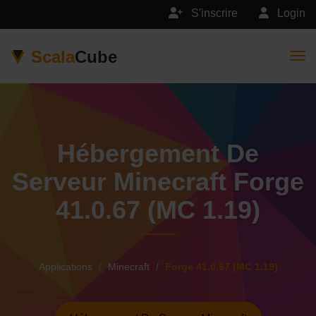
S'inscrire
Login
Scala
Cube
Togg
Hébergement De
Serveur Minecraft Forge
41.0.67 (MC 1.19)
Applications
Minecraft
Forge 41.0.67 (MC 1.19)