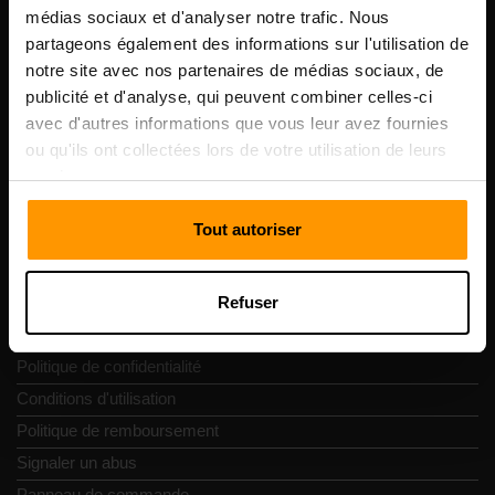
Scalable Hosting Solutions OÜ
médias sociaux et d'analyser notre trafic. Nous
Code d'enregistrement: 14652605
partageons également des informations sur l'utilisation de
numéro de TVA: EE102133820
notre site avec nos partenaires de médias sociaux, de
Adresse: Harju maakond, Tallinn, Kesklinna linnaosa,
publicité et d'analyse, qui peuvent combiner celles-ci
Vesivärava tn 50-201, 10152
avec d'autres informations que vous leur avez fournies
ou qu'ils ont collectées lors de votre utilisation de leurs
services.
Tout autoriser
Navigation rapide
Refuser
Commentaires
Contacts
Politique de confidentialité
Conditions d'utilisation
Politique de remboursement
Signaler un abus
Panneau de commande