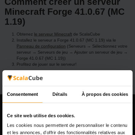
Comment créer un serveur
Minecraft Forge 41.0.67 (MC
1.19)
Obtenez
le serveur Minecraft
de ScalaCube
Installez le serveur a Forge 41.0.67 (MC 1.19) via le
Panneau de configuration
(Serveurs → Sélectionnez votre
serveur → Serveurs de jeu → Ajouter un serveur de jeu →
Forge 41.0.67 (MC 1.19))
Profitez de jouer sur le serveur!
Consentement
Détails
À propos des cookies
Notre compagnie
Ce site web utilise des cookies.
Les cookies nous permettent de personnaliser le contenu
et les annonces, d'offrir des fonctionnalités relatives aux